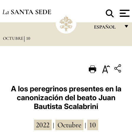
La
SANTA SEDE
ESPAÑOL
OCTUBRE
10
FRANÇAIS
ENGLISH
ITALIANO
PORTUGUÊS
ESPAÑOL
A los peregrinos presentes en la
canonización del beato Juan
DEUTSCH
Bautista Scalabrini
POLSKI
العربيّة
2022
Octubre
10
|
|
中文