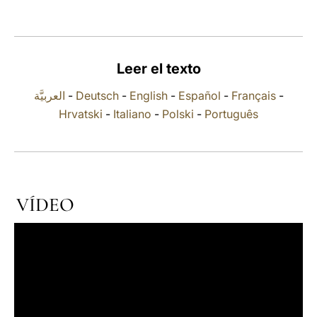
LATINE
Leer el texto
العربيَّة
-
Deutsch
-
English
-
Español
-
Français
-
Hrvatski
-
Italiano
-
Polski
-
Português
VÍDEO