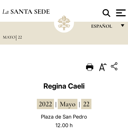
La
SANTA SEDE
ESPAÑOL
MAYO
22
FRANÇAIS
ENGLISH
ITALIANO
PORTUGUÊS
ESPAÑOL
Regina Caeli
DEUTSCH
2022
Mayo
22
POLSKI
|
|
العربيّة
Plaza de San Pedro
12.00 h
中文