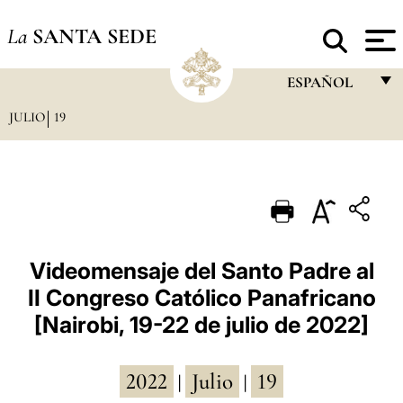
La
SANTA SEDE
ESPAÑOL
JULIO
19
FRANÇAIS
ENGLISH
ITALIANO
PORTUGUÊS
ESPAÑOL
Videomensaje del Santo Padre al
II Congreso Católico Panafricano
DEUTSCH
[Nairobi, 19-22 de julio de 2022]
POLSKI
العربيّة
2022
Julio
19
|
|
中文