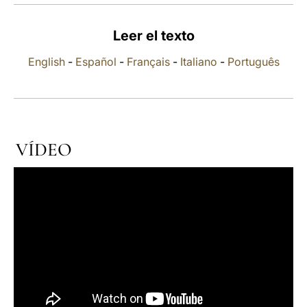
LATINE
Leer el texto
English
-
Español
-
Français
-
Italiano
-
Português
VÍDEO