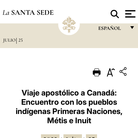
La
SANTA SEDE
ESPAÑOL
JULIO
25
FRANÇAIS
ENGLISH
ITALIANO
PORTUGUÊS
ESPAÑOL
Viaje apostólico a Canadá:
Encuentro con los pueblos
DEUTSCH
indígenas Primeras Naciones,
POLSKI
Métis e Inuit
العربيّة
中文