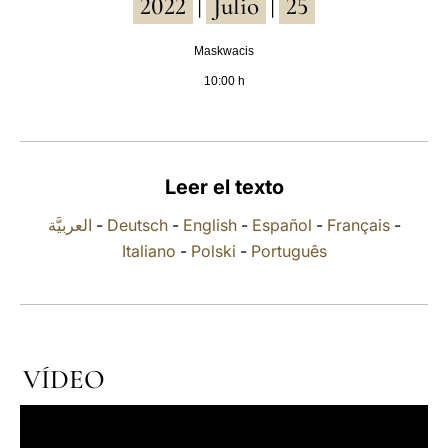
2022
Julio
25
|
|
LATINE
Maskwacis
10:00 h
Leer el texto
العربيَّة
-
Deutsch
-
English
-
Español
-
Français
-
Italiano
-
Polski
-
Português
VÍDEO