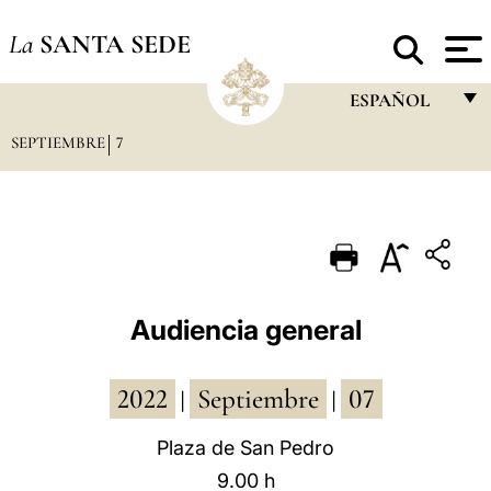
La
SANTA SEDE
ESPAÑOL
SEPTIEMBRE
7
FRANÇAIS
ENGLISH
ITALIANO
PORTUGUÊS
ESPAÑOL
Audiencia general
DEUTSCH
2022
Septiembre
07
POLSKI
|
|
العربيّة
Plaza de San Pedro
9.00 h
中文