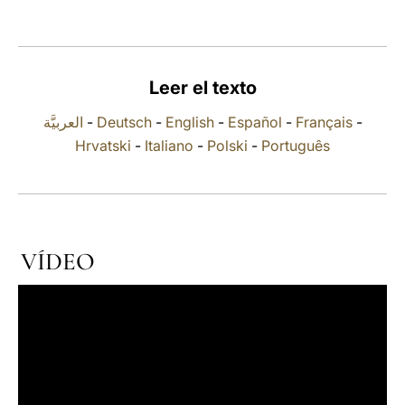
LATINE
Leer el texto
العربيَّة
-
Deutsch
-
English
-
Español
-
Français
-
Hrvatski
-
Italiano
-
Polski
-
Português
VÍDEO