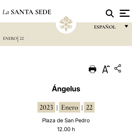
La
SANTA SEDE
ESPAÑOL
ENERO
22
FRANÇAIS
ENGLISH
ITALIANO
PORTUGUÊS
ESPAÑOL
Ángelus
DEUTSCH
2023
Enero
22
POLSKI
|
|
العربيّة
Plaza de San Pedro
12.00 h
中文