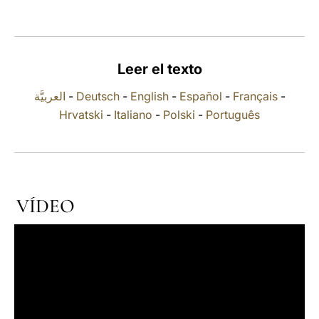
LATINE
Leer el texto
العربيَّة
-
Deutsch
-
English
-
Español
-
Français
-
Hrvatski
-
Italiano
-
Polski
-
Português
VÍDEO