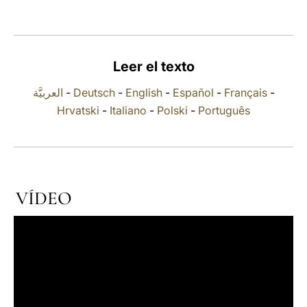
LATINE
Leer el texto
العربيَّة
-
Deutsch
-
English
-
Español
-
Français
-
Hrvatski
-
Italiano
-
Polski
-
Português
VÍDEO