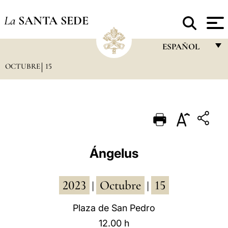
La
SANTA SEDE
ESPAÑOL
OCTUBRE
15
FRANÇAIS
ENGLISH
ITALIANO
PORTUGUÊS
ESPAÑOL
Ángelus
DEUTSCH
2023
Octubre
15
POLSKI
|
|
العربيّة
Plaza de San Pedro
12.00 h
中文