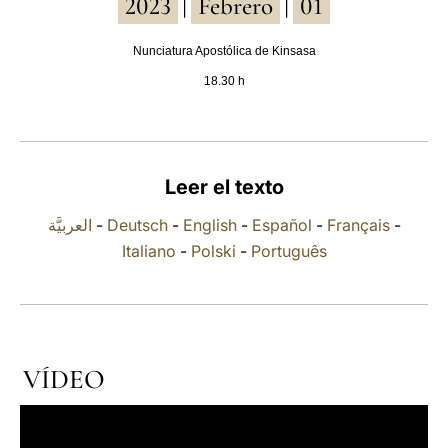
2023
Febrero
01
|
|
LATINE
Nunciatura Apostólica de Kinsasa
18.30 h
Leer el texto
العربيَّة
-
Deutsch
-
English
-
Español
-
Français
-
Italiano
-
Polski
-
Português
VÍDEO