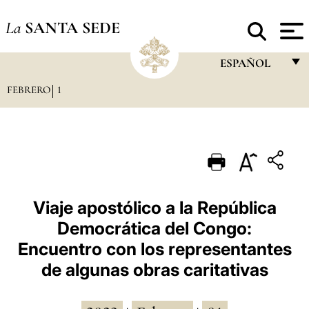
La
SANTA SEDE
ESPAÑOL
FEBRERO
1
FRANÇAIS
ENGLISH
ITALIANO
PORTUGUÊS
ESPAÑOL
Viaje apostólico a la República
Democrática del Congo:
DEUTSCH
Encuentro con los representantes
POLSKI
de algunas obras caritativas
العربيّة
中文