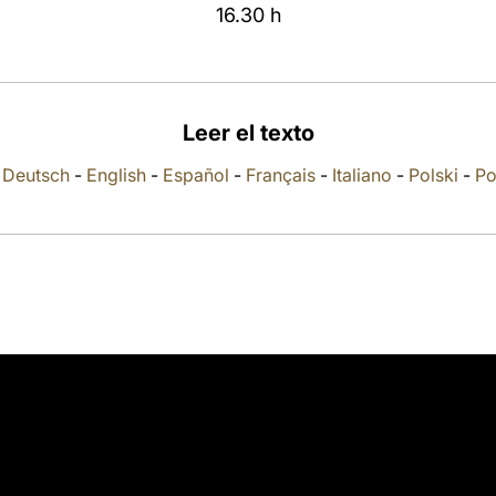
16.30 h
Leer el texto
-
Deutsch
-
English
-
Español
-
Français
-
Italiano
-
Polski
-
Po