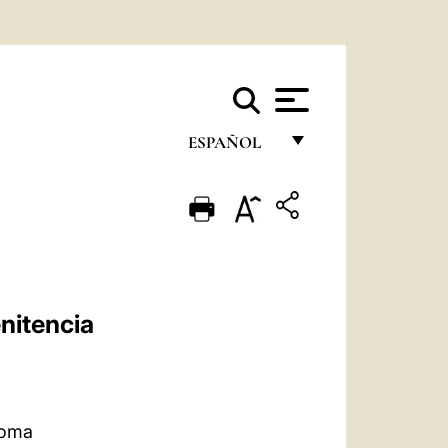
ESPAÑOL
FRANÇAIS
ENGLISH
ITALIANO
PORTUGUÊS
nitencia
ESPAÑOL
DEUTSCH
POLSKI
Roma