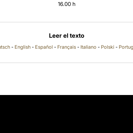
16.00 h
Leer el texto
tsch
-
English
-
Español
-
Français
-
Italiano
-
Polski
-
Portu