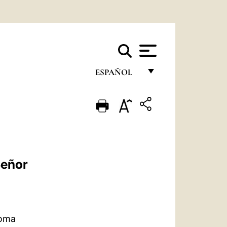
ESPAÑOL
FRANÇAIS
ENGLISH
ITALIANO
PORTUGUÊS
Señor
ESPAÑOL
DEUTSCH
POLSKI
Roma