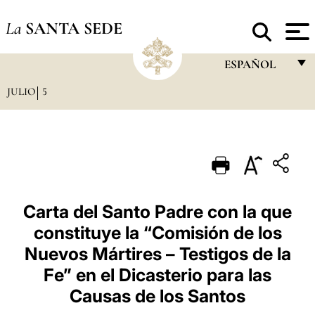
La
SANTA SEDE
ESPAÑOL
JULIO
5
FRANÇAIS
ENGLISH
ITALIANO
PORTUGUÊS
ESPAÑOL
Carta del Santo Padre con la que
constituye la “Comisión de los
DEUTSCH
Nuevos Mártires – Testigos de la
POLSKI
Fe” en el Dicasterio para las
العربيّة
Causas de los Santos
中文