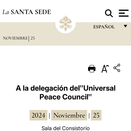
La
SANTA SEDE
ESPAÑOL
NOVIEMBRE
25
FRANÇAIS
ENGLISH
ITALIANO
PORTUGUÊS
ESPAÑOL
A la delegación delʺUniversal
Peace Councilʺ
DEUTSCH
POLSKI
2024
Noviembre
25
|
|
العربيّة
Sala del Consistorio
中文