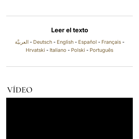
LATINE
Leer el texto
العربيَّة
-
Deutsch
-
English
-
Español
-
Français
-
Hrvatski
-
Italiano
-
Polski
-
Português
VÍDEO