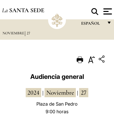
La
SANTA SEDE
ESPAÑOL
NOVIEMBRE
27
FRANÇAIS
ENGLISH
ITALIANO
PORTUGUÊS
ESPAÑOL
Audiencia general
DEUTSCH
2024
Noviembre
27
POLSKI
|
|
العربيّة
Plaza de San Pedro
9:00 horas
中文