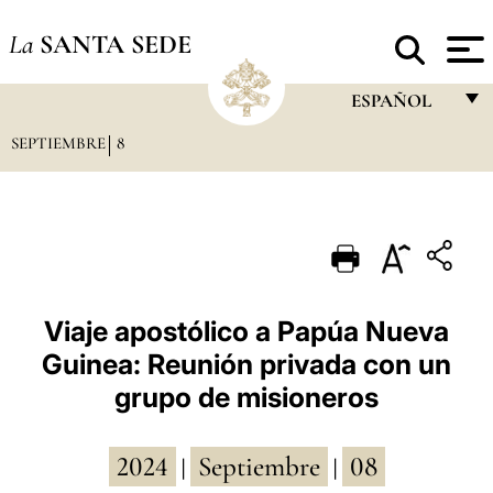
La
SANTA SEDE
ESPAÑOL
SEPTIEMBRE
8
FRANÇAIS
ENGLISH
ITALIANO
PORTUGUÊS
ESPAÑOL
Viaje apostólico a Papúa Nueva
Guinea: Reunión privada con un
DEUTSCH
grupo de misioneros
POLSKI
العربيّة
2024
Septiembre
08
|
|
中文