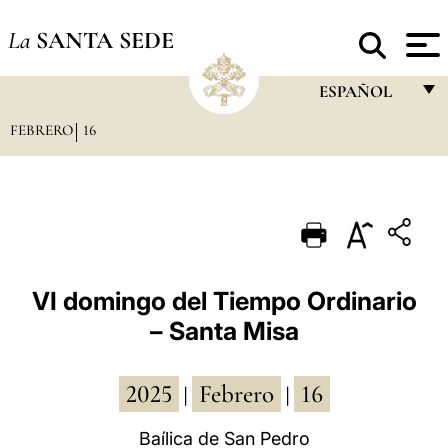
La
SANTA SEDE
ESPAÑOL
FEBRERO
16
FRANÇAIS
ENGLISH
ITALIANO
PORTUGUÊS
ESPAÑOL
VI domingo del Tiempo Ordinario
– Santa Misa
DEUTSCH
POLSKI
2025
Febrero
16
|
|
العربيّة
Baílica de San Pedro
中文