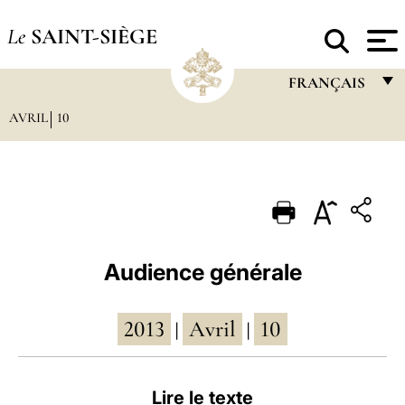
Le
SAINT-SIÈGE
FRANÇAIS
AVRIL
10
FRANÇAIS
ENGLISH
ITALIANO
PORTUGUÊS
ESPAÑOL
Audience générale
DEUTSCH
2013
Avril
10
POLSKI
|
|
العربيّة
Lire le texte
中文