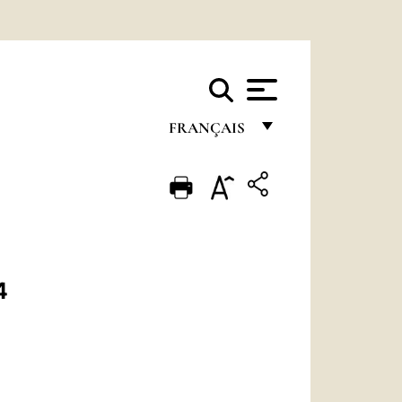
FRANÇAIS
FRANÇAIS
ENGLISH
ITALIANO
PORTUGUÊS
4
ESPAÑOL
DEUTSCH
POLSKI