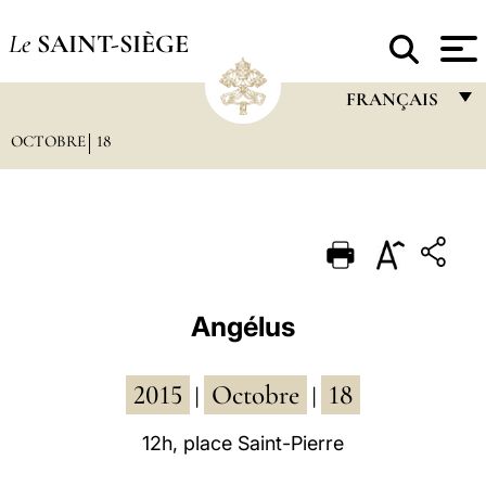
Le
SAINT-SIÈGE
FRANÇAIS
OCTOBRE
18
FRANÇAIS
ENGLISH
ITALIANO
PORTUGUÊS
ESPAÑOL
Angélus
DEUTSCH
2015
Octobre
18
POLSKI
|
|
العربيّة
12h, place Saint-Pierre
中文