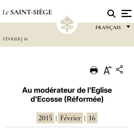
Le
SAINT-SIÈGE
FRANÇAIS
FÉVRIER
16
FRANÇAIS
ENGLISH
ITALIANO
PORTUGUÊS
ESPAÑOL
Au modérateur de l'Eglise
d'Ecosse (Réformée)
DEUTSCH
POLSKI
2015
Février
16
|
|
العربيّة
中文