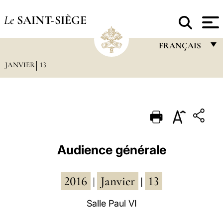
Le
SAINT-SIÈGE
FRANÇAIS
JANVIER
13
FRANÇAIS
ENGLISH
ITALIANO
PORTUGUÊS
ESPAÑOL
Audience générale
DEUTSCH
2016
Janvier
13
POLSKI
|
|
العربيّة
Salle Paul VI
中文