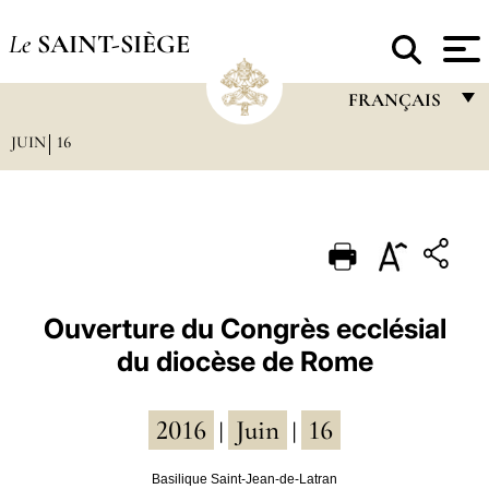
Le
SAINT-SIÈGE
FRANÇAIS
JUIN
16
FRANÇAIS
ENGLISH
ITALIANO
PORTUGUÊS
ESPAÑOL
Ouverture du Congrès ecclésial
du diocèse de Rome
DEUTSCH
POLSKI
2016
Juin
16
|
|
العربيّة
Basilique Saint-Jean-de-Latran
中文