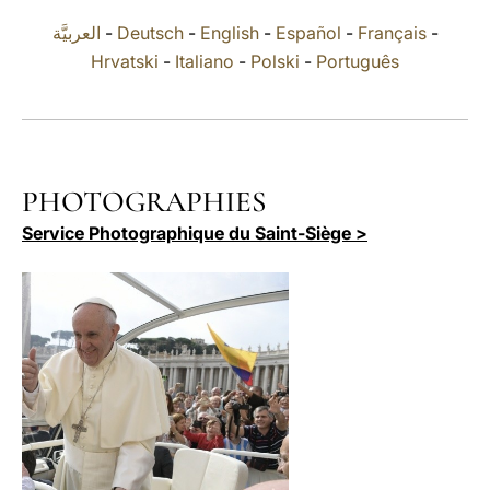
العربيَّة
-
Deutsch
-
English
-
Español
-
Français
-
LATINE
Hrvatski
-
Italiano
-
Polski
-
Português
PHOTOGRAPHIES
Service Photographique du Saint-Siège >