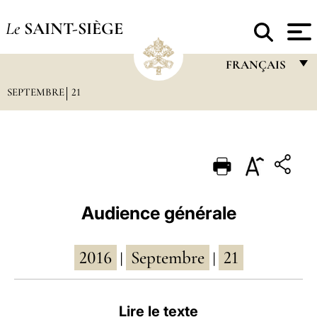
Le
SAINT-SIÈGE
FRANÇAIS
SEPTEMBRE
21
FRANÇAIS
ENGLISH
ITALIANO
PORTUGUÊS
ESPAÑOL
Audience générale
DEUTSCH
2016
Septembre
21
POLSKI
|
|
العربيّة
Lire le texte
中文