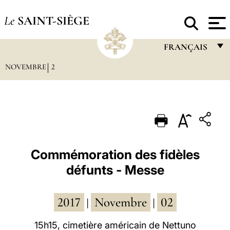
Le
SAINT-SIÈGE
FRANÇAIS
NOVEMBRE
2
FRANÇAIS
ENGLISH
ITALIANO
PORTUGUÊS
ESPAÑOL
Commémoration des fidèles
défunts - Messe
DEUTSCH
POLSKI
2017
Novembre
02
|
|
العربيّة
15h15, cimetière américain de Nettuno
中文