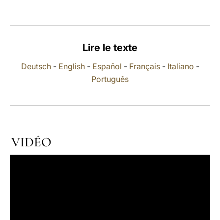
LATINE
Lire le texte
Deutsch
-
English
-
Español
-
Français
-
Italiano
-
Português
VIDÉO