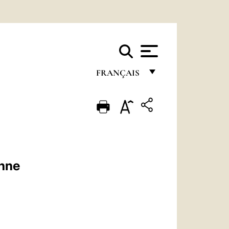
FRANÇAIS
FRANÇAIS
ENGLISH
ITALIANO
PORTUGUÊS
enne
ESPAÑOL
DEUTSCH
POLSKI