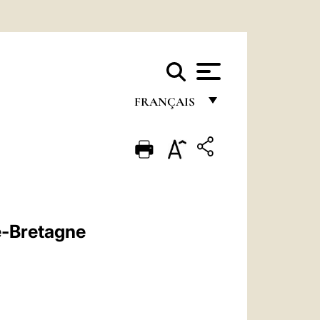
FRANÇAIS
FRANÇAIS
ENGLISH
ITALIANO
PORTUGUÊS
e-Bretagne
ESPAÑOL
DEUTSCH
POLSKI