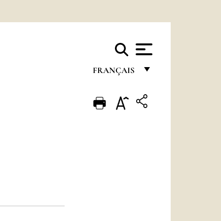
FRANÇAIS
FRANÇAIS
ENGLISH
ITALIANO
PORTUGUÊS
ESPAÑOL
DEUTSCH
POLSKI