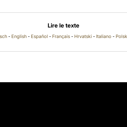
Lire le texte
sch
-
English
-
Español
-
Français
-
Hrvatski
-
Italiano
-
Polsk