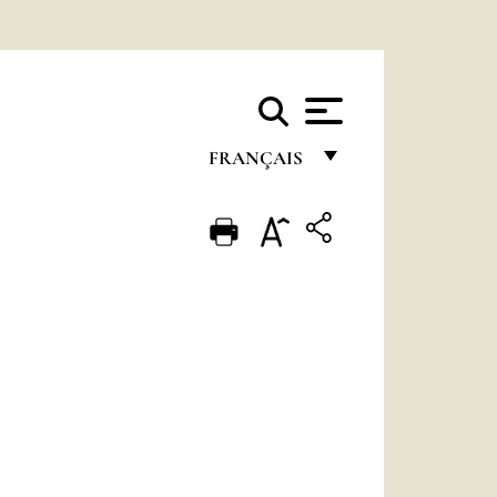
FRANÇAIS
FRANÇAIS
ENGLISH
ITALIANO
PORTUGUÊS
ESPAÑOL
DEUTSCH
POLSKI