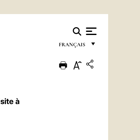
FRANÇAIS
FRANÇAIS
ENGLISH
ITALIANO
PORTUGUÊS
site à
ESPAÑOL
DEUTSCH
POLSKI