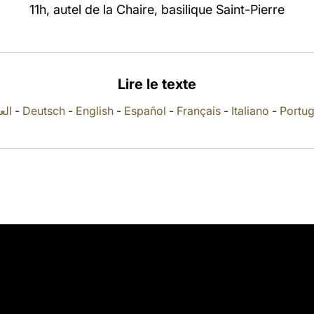
11h, autel de la Chaire, basilique Saint-Pierre
Lire le texte
العر
-
Deutsch
-
English
-
Español
-
Français
-
Italiano
-
Portu