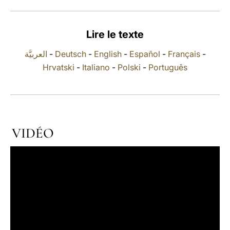
LATINE
Lire le texte
العربيَّة
-
Deutsch
-
English
-
Español
-
Français
-
Hrvatski
-
Italiano
-
Polski
-
Português
VIDÉO