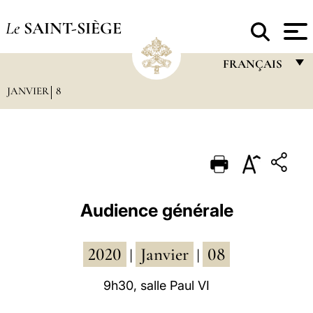
Le
SAINT-SIÈGE
FRANÇAIS
JANVIER
8
FRANÇAIS
ENGLISH
ITALIANO
PORTUGUÊS
ESPAÑOL
Audience générale
DEUTSCH
2020
Janvier
08
POLSKI
|
|
العربيّة
9h30, salle Paul VI
中文