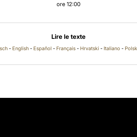
ore 12:00
Lire le texte
sch
-
English
-
Español
-
Français
-
Hrvatski
-
Italiano
-
Polsk