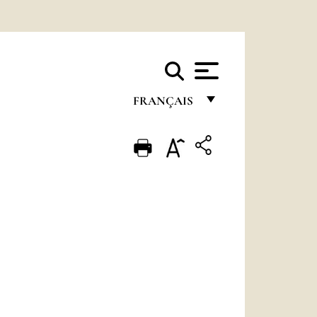
FRANÇAIS
FRANÇAIS
ENGLISH
ITALIANO
PORTUGUÊS
ESPAÑOL
DEUTSCH
POLSKI