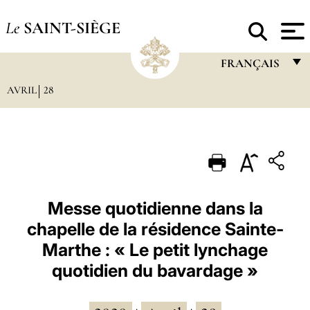
Le
SAINT-SIÈGE
FRANÇAIS
AVRIL
28
FRANÇAIS
ENGLISH
ITALIANO
PORTUGUÊS
ESPAÑOL
Messe quotidienne dans la
chapelle de la résidence Sainte-
DEUTSCH
Marthe : « Le petit lynchage
POLSKI
quotidien du bavardage »
العربيّة
中文