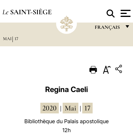
Le
SAINT-SIÈGE
FRANÇAIS
MAI
17
FRANÇAIS
ENGLISH
ITALIANO
PORTUGUÊS
ESPAÑOL
Regina Caeli
DEUTSCH
2020
Mai
17
POLSKI
|
|
العربيّة
Bibliothèque du Palais apostolique
12h
中文