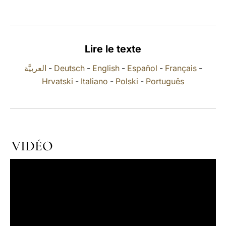
LATINE
Lire le texte
العربيَّة
-
Deutsch
-
English
-
Español
-
Français
-
Hrvatski
-
Italiano
-
Polski
-
Português
VIDÉO