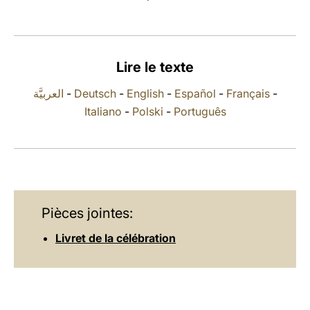
LATINE
Lire le texte
العربيَّة
-
Deutsch
-
English
-
Español
-
Français
-
Italiano
-
Polski
-
Português
Pièces jointes:
Livret de la célébration