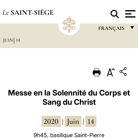
Le
SAINT-SIÈGE
FRANÇAIS
JUIN
14
FRANÇAIS
ENGLISH
ITALIANO
PORTUGUÊS
ESPAÑOL
Messe en la Solennité du Corps et
Sang du Christ
DEUTSCH
POLSKI
2020
Juin
14
|
|
العربيّة
9h45, basilique Saint-Pierre
中文