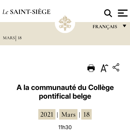
Le
SAINT-SIÈGE
FRANÇAIS
MARS
18
FRANÇAIS
ENGLISH
ITALIANO
PORTUGUÊS
ESPAÑOL
A la communauté du Collège
pontifical belge
DEUTSCH
POLSKI
2021
Mars
18
|
|
العربيّة
11h30
中文