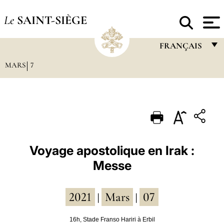
Le
SAINT-SIÈGE
FRANÇAIS
MARS
7
FRANÇAIS
ENGLISH
ITALIANO
PORTUGUÊS
ESPAÑOL
Voyage apostolique en Irak :
Messe
DEUTSCH
POLSKI
2021
Mars
07
|
|
العربيّة
16h, Stade Franso Hariri à Erbil
中文