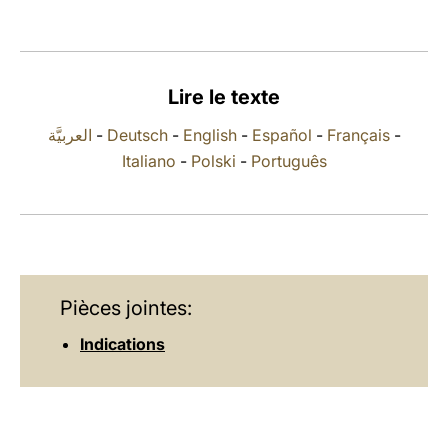
LATINE
Lire le texte
العربيَّة
-
Deutsch
-
English
-
Español
-
Français
-
Italiano
-
Polski
-
Português
Pièces jointes:
Indications