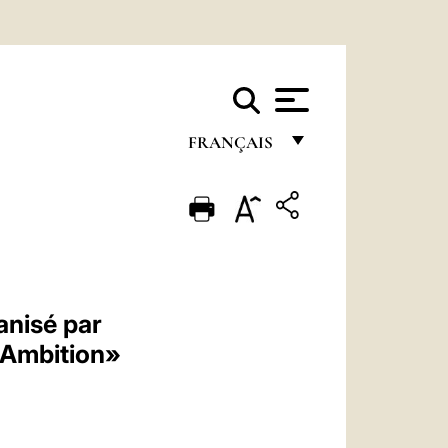
FRANÇAIS
FRANÇAIS
ENGLISH
ITALIANO
PORTUGUÊS
anisé par
ESPAÑOL
g Ambition»
DEUTSCH
POLSKI