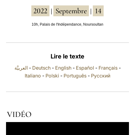
2022
Septembre
14
LATINE
|
|
10h, Palais de l'Indépendance, Noursoultan
Lire le texte
العربيَّة
-
Deutsch
-
English
-
Español
-
Français
-
Italiano
-
Polski
-
Português
-
Русский
VIDÉO