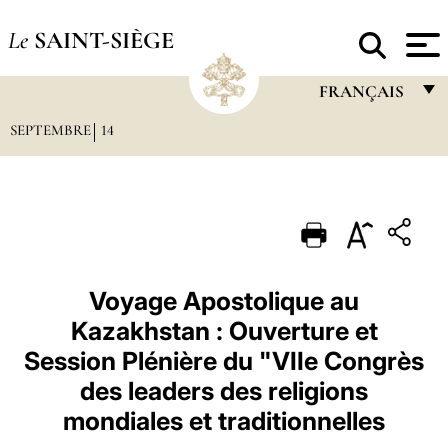
Le
SAINT-SIÈGE
FRANÇAIS
SEPTEMBRE
14
FRANÇAIS
ENGLISH
ITALIANO
PORTUGUÊS
ESPAÑOL
Voyage Apostolique au
Kazakhstan : Ouverture et
DEUTSCH
Session Plénière du "VIIe Congrès
POLSKI
des leaders des religions
العربيّة
mondiales et traditionnelles
中文