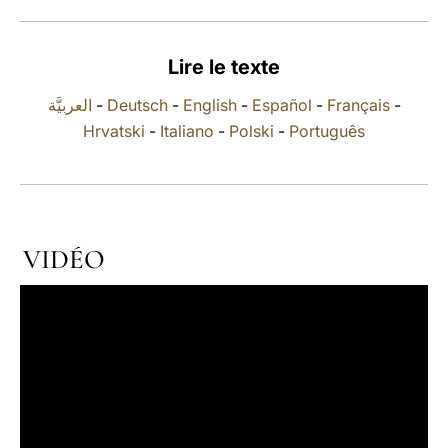
LATINE
Lire le texte
العربيَّة
-
Deutsch
-
English
-
Español
-
Français
-
Hrvatski
-
Italiano
-
Polski
-
Português
VIDÉO