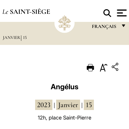
Le
SAINT-SIÈGE
FRANÇAIS
JANVIER
15
FRANÇAIS
ENGLISH
ITALIANO
PORTUGUÊS
ESPAÑOL
Angélus
DEUTSCH
2023
Janvier
15
POLSKI
|
|
العربيّة
12h, place Saint-Pierre
中文