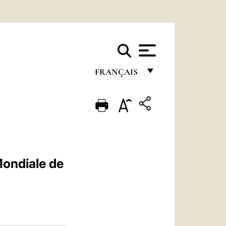
FRANÇAIS
FRANÇAIS
ENGLISH
ITALIANO
PORTUGUÊS
ondiale de
ESPAÑOL
DEUTSCH
POLSKI