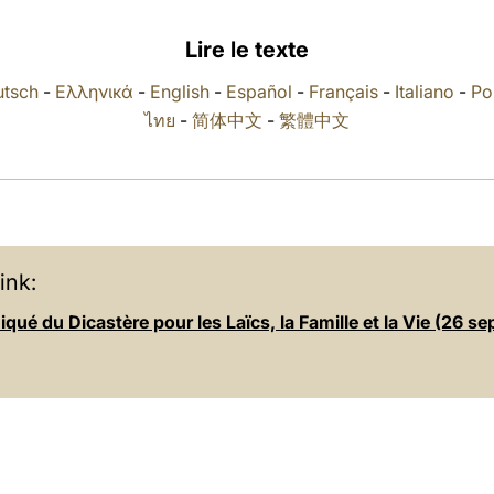
Lire le texte
tsch
-
Ελληνικά
-
English
-
Español
-
Français
-
Italiano
-
Po
ไทย
-
简体中文
-
繁體中文
ink:
é du Dicastère pour les Laïcs, la Famille et la Vie (26 s