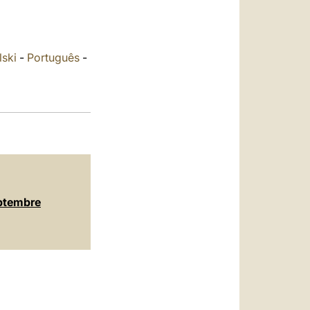
العربيّة
中文
lski
-
Português
-
LATINE
eptembre