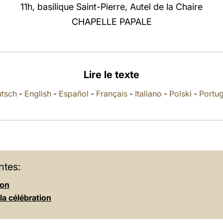
11h, basilique Saint-Pierre, Autel de la Chaire
CHAPELLE PAPALE
Lire le texte
tsch
-
English
-
Español
-
Français
-
Italiano
-
Polski
-
Portu
ntes:
ion
 la célébration