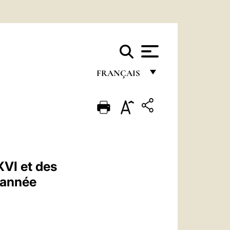
FRANÇAIS
FRANÇAIS
ENGLISH
ITALIANO
PORTUGUÊS
XVI et des
ESPAÑOL
'année
DEUTSCH
POLSKI