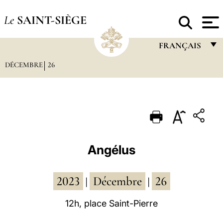
Le
SAINT-SIÈGE
FRANÇAIS
DÉCEMBRE
26
FRANÇAIS
ENGLISH
ITALIANO
PORTUGUÊS
ESPAÑOL
Angélus
DEUTSCH
2023
Décembre
26
POLSKI
|
|
العربيّة
12h, place Saint-Pierre
中文