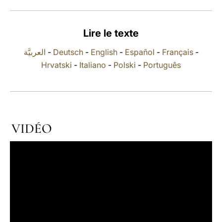
LATINE
Lire le texte
العربيَّة
-
Deutsch
-
English
-
Español
-
Français
-
Hrvatski
-
Italiano
-
Polski
-
Português
VIDÉO