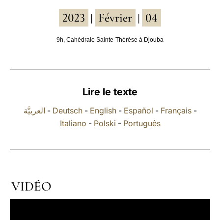
2023
Février
04
LATINE
|
|
9h, Cahédrale Sainte-Thérèse à Djouba
Lire le texte
العربيَّة
-
Deutsch
-
English
-
Español
-
Français
-
Italiano
-
Polski
-
Português
VIDÉO