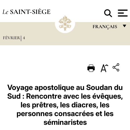
Le
SAINT-SIÈGE
FRANÇAIS
FÉVRIER
4
FRANÇAIS
ENGLISH
ITALIANO
PORTUGUÊS
ESPAÑOL
Voyage apostolique au Soudan du
Sud : Rencontre avec les évêques,
DEUTSCH
les prêtres, les diacres, les
POLSKI
personnes consacrées et les
العربيّة
séminaristes
中文