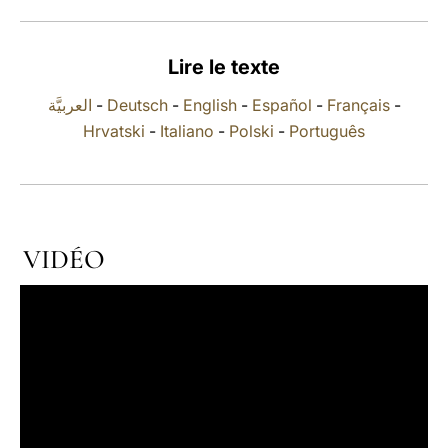
LATINE
Lire le texte
العربيَّة
-
Deutsch
-
English
-
Español
-
Français
-
Hrvatski
-
Italiano
-
Polski
-
Português
VIDÉO