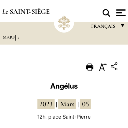
Le
SAINT-SIÈGE
FRANÇAIS
MARS
5
FRANÇAIS
ENGLISH
ITALIANO
PORTUGUÊS
ESPAÑOL
Angélus
DEUTSCH
2023
Mars
05
POLSKI
|
|
العربيّة
12h, place Saint-Pierre
中文