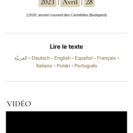
2023
Avril
28
|
|
LATINE
12h20, ancien couvent des Carmélites (Budapest)
Lire le texte
العربيَّة
-
Deutsch
-
English
-
Español
-
Français
-
Italiano
-
Polski
-
Português
VIDÉO