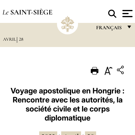
Le
SAINT-SIÈGE
FRANÇAIS
AVRIL
28
FRANÇAIS
ENGLISH
ITALIANO
PORTUGUÊS
ESPAÑOL
Voyage apostolique en Hongrie :
Rencontre avec les autorités, la
DEUTSCH
société civile et le corps
POLSKI
diplomatique
العربيّة
中文