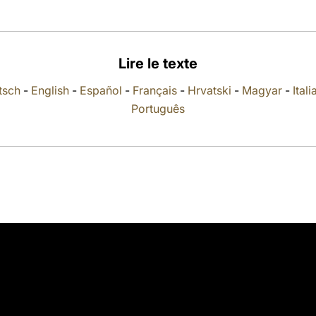
Lire le texte
tsch
-
English
-
Español
-
Français
-
Hrvatski
-
Magyar
-
Ital
Português