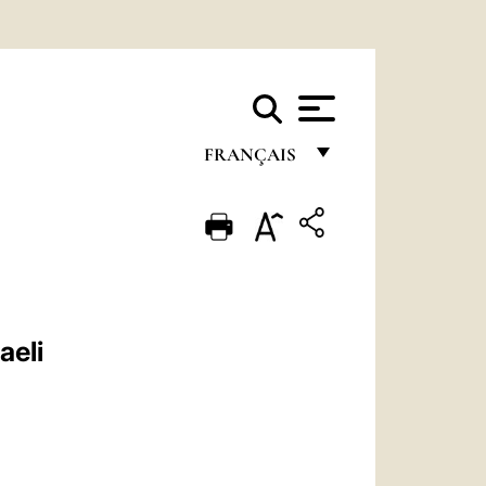
FRANÇAIS
FRANÇAIS
ENGLISH
ITALIANO
PORTUGUÊS
aeli
ESPAÑOL
DEUTSCH
POLSKI