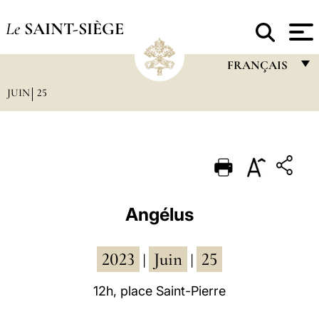
Le
SAINT-SIÈGE
FRANÇAIS
JUIN
25
FRANÇAIS
ENGLISH
ITALIANO
PORTUGUÊS
ESPAÑOL
Angélus
DEUTSCH
2023
Juin
25
POLSKI
|
|
العربيّة
12h, place Saint-Pierre
中文