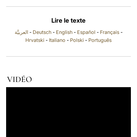
LATINE
Lire le texte
العربيَّة
-
Deutsch
-
English
-
Español
-
Français
-
Hrvatski
-
Italiano
-
Polski
-
Português
VIDÉO