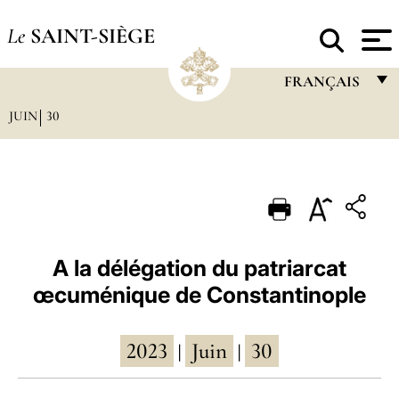
Le
SAINT-SIÈGE
FRANÇAIS
JUIN
30
FRANÇAIS
ENGLISH
ITALIANO
PORTUGUÊS
ESPAÑOL
A la délégation du patriarcat
œcuménique de Constantinople
DEUTSCH
POLSKI
2023
Juin
30
|
|
العربيّة
中文