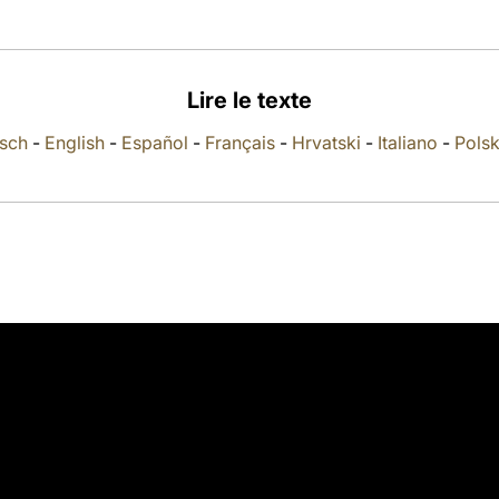
Lire le texte
sch
-
English
-
Español
-
Français
-
Hrvatski
-
Italiano
-
Polsk