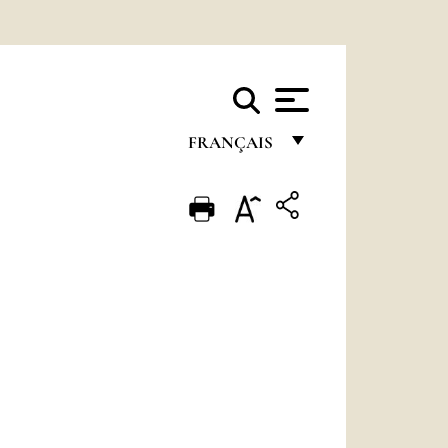
FRANÇAIS
FRANÇAIS
ENGLISH
ITALIANO
PORTUGUÊS
ESPAÑOL
DEUTSCH
POLSKI