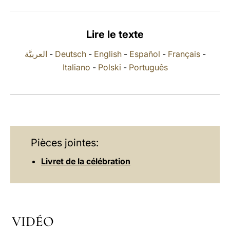
LATINE
Lire le texte
العربيَّة
-
Deutsch
-
English
-
Español
-
Français
-
Italiano
-
Polski
-
Português
Pièces jointes:
Livret de la célébration
VIDÉO