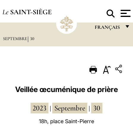
Le
SAINT-SIÈGE
FRANÇAIS
SEPTEMBRE
30
FRANÇAIS
ENGLISH
ITALIANO
PORTUGUÊS
ESPAÑOL
Veillée œcuménique de prière
DEUTSCH
2023
Septembre
30
POLSKI
|
|
العربيّة
18h, place Saint-Pierre
中文