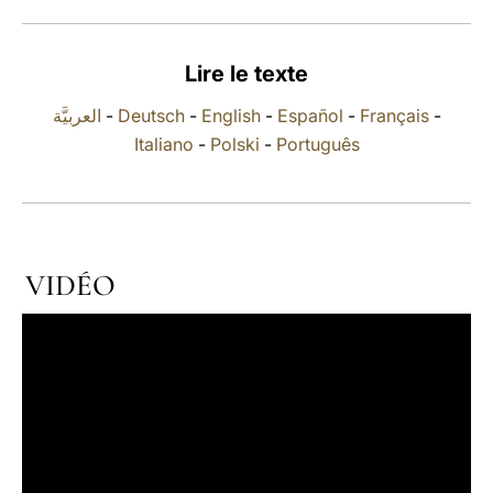
LATINE
Lire le texte
العربيَّة
-
Deutsch
-
English
-
Español
-
Français
-
Italiano
-
Polski
-
Português
VIDÉO