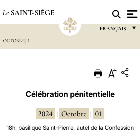
Le
SAINT-SIÈGE
FRANÇAIS
OCTOBRE
1
FRANÇAIS
ENGLISH
ITALIANO
PORTUGUÊS
ESPAÑOL
Célébration pénitentielle
DEUTSCH
2024
Octobre
01
POLSKI
|
|
العربيّة
18h, basilique Saint-Pierre, autel de la Confession
中文